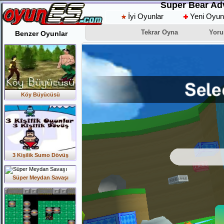
Super Bear Ad
İyi Oyunlar
Yeni Oyun
Tekrar Oyna
Yoru
Benzer Oyunlar
Köy Büyücüsü
3 Kişilik Sumo Dövüş
Süper Meydan Savaşı