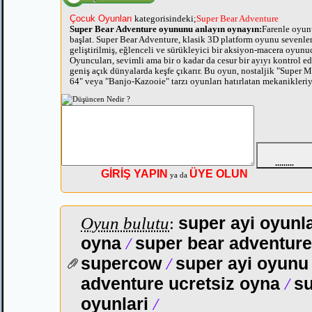
Çocuk Oyunları
kategorisindeki;
Super Bear Adventure
Super Bear Adventure oyununu anlayın oynayın:
Farenle oyun
başlat. Super Bear Adventure, klasik 3D platform oyunu sevenler
geliştirilmiş, eğlenceli ve sürükleyici bir aksiyon-macera oyunu
Oyuncuları, sevimli ama bir o kadar da cesur bir ayıyı kontrol e
geniş açık dünyalarda keşfe çıkarır. Bu oyun, nostaljik "Super M
64" veya "Banjo-Kazooie" tarzı oyunları hatırlatan mekanikleriy
büyükleri çocuklarına özendirirken, yeni nesil oyunculara da taz
soluk sunar. Oyunun kontrolleri oldukça basit ve akıcıdır: Harek
Yön tuşları veya WASD (bilgisayar için) / Ekran üzerindeki sana
joystick (mobil için) Zıplama: "Space" veya ekrana dokunma /
tıklama Saldırı: "Z" veya özel saldırı butonu Koşma: "Shift" tuşu
platformlarda otomatik koşma mevcuttur) Oyunun başlarında sa
zıplama ve saldırı ile ilerleyebilirsiniz. Ancak bölümleri tamaml
Glitte topladıkça, çift zıplama (double jump) ve dash (ani hızla
GİRİŞ YAPIN
ÜYE OLUN
gibi yetenekler kazanacaksınız.
ya da
Arkadaşlarınızı davet etmeyi unutmayın.
OyunEs iyi oyunlar diler..
Oyun bulutu
:
super ayi oyunl
oyna
/
super bear adventure
supercow
/
super ayi oyun
adventure ucretsiz oyna
/
s
oyunlari
/