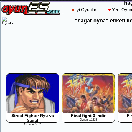
ha
İyi Oyunlar
Yeni Oyun
"hagar oyna" etiketi ile
Street Fighter Ryu vs
Final fight 3 indir
Fi
Sagat
Oynama:1318
Oynama:5574