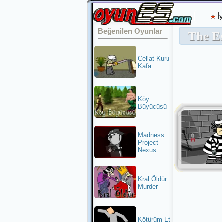
İ
Beğenilen Oyunlar
The Es
Cellat Kuru
Kafa
Köy
Büyücüsü
Madness
Project
Nexus
Kral Öldür
Murder
Kötürüm Et