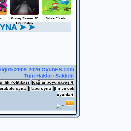
e
Granny Returns 3D
Bahçe Cüceleri
Evil Destiny
YNA ➤ ➤
right©2009-2026 OyunES.com
Tüm Hakları Saklıdır
zililik Politikası
|çağlar boyu savaş 4
scrabble oyna
|Tabu oyna
|fin ve cek
oyunlari