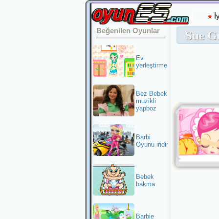
İ
Beğenilen Oyunlar
Sue G
Ev
yerleştirme
Bez Bebek
muzikli
yapboz
Barbi
Oyunu indir
Bebek
bakma
Barbie