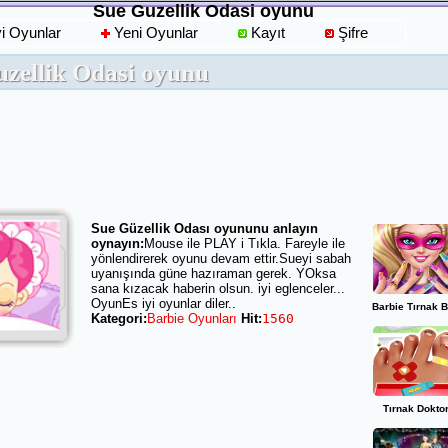
Sue Guzellik Odasi oyunu
yi Oyunlar
Yeni Oyunlar
Kayıt
Şifre
uzellik Odasi oyunu
Sue Güzellik Odası oyununu anlayın
oynayın:
Mouse ile PLAY i Tıkla. Fareyle ile
yönlendirerek oyunu devam ettir.Sueyi sabah
uyanışında güne hazıraman gerek. YOksa
sana kızacak haberin olsun. iyi eglenceler...
OyunEs iyi oyunlar diler..
Barbie Tırnak 
Kategori:
Barbie Oyunları
Hit:
1560
Tırnak Dokto