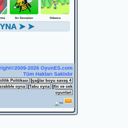
arma
Arı Savaşları
Oduncu
YNA ➤ ➤
right©2009-2026 OyunES.com
Tüm Hakları Saklıdır
zililik Politikası
|çağlar boyu savaş 4
scrabble oyna
|Tabu oyna
|fin ve cek
oyunlari