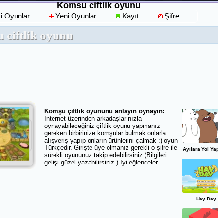
Komsu ciftlik oyunu
yi Oyunlar
Yeni Oyunlar
Kayıt
Şifre
 ciftlik oyunu
Komşu çiftlik oyununu anlayın oynayın:
İnternet üzerinden arkadaşlarınızla
oynayabileceğiniz çiftlik oyunu yapmanız
gereken birbirinize komşular bulmak onlarla
alışveriş yapıp onların ürünlerini çalmak :) oyun
Türkçedir. Girişte üye olmanız gerekli o şifre ile
Ayılara Yol Y
sürekli oyununuz takip edebilirsiniz.(Bilgileri
gelişi güzel yazabilirsiniz.) İyi eğlenceler
OyunEs iyi oyunlar diler..
Kategori:
Çiftçilik Oyunları
Hit:
3401
Hay Day