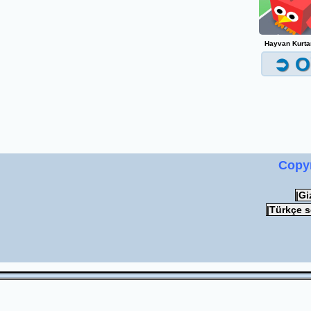
Hayvan Kurt
➲ O
Copy
|Gi
|Türkçe 