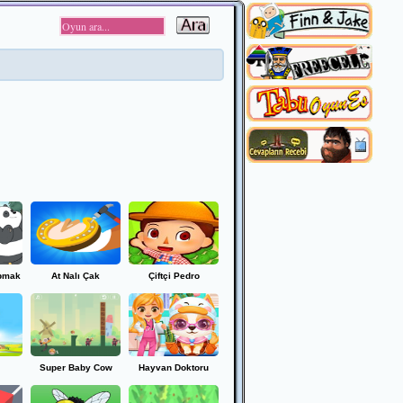
apmak
At Nalı Çak
Çiftçi Pedro
Super Baby Cow
Hayvan Doktoru