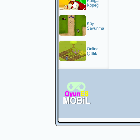
Kangal
Köpeği
Köy
Savunma
Online
Çiftlik