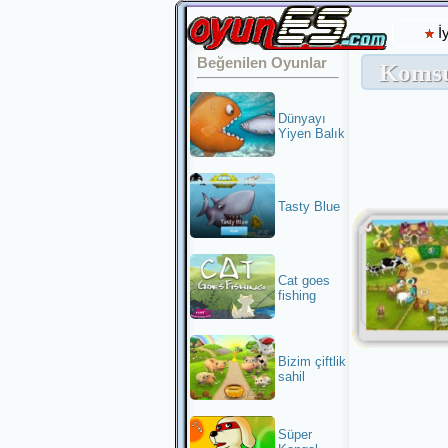
İ
Beğenilen Oyunlar
Komsu
Dünyayı
Yiyen Balık
Tasty Blue
Cat goes
fishing
Bizim çiftlik
sahil
Süper