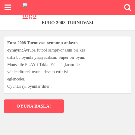
EURO 2008 TURNUVASI
Euro 2008 Turnuvası oyununu anlayın
oynayın:
Avrupa futbol şampiyonasını bir kez
daha bu oyunla yaşayacaksın. Süper bir oyun.
Mouse ile PLAY i Tıkla. Yön Tuşlarını ile
yönlendirerek oyunu devam ettir.iyi
eglenceler...
OyunEs iyi oyunlar diler..
OYUNA BAŞLA!