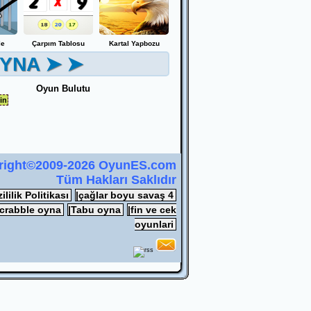
le
Çarpım Tablosu
Kartal Yapbozu
YNA ➤ ➤
Oyun Bulutu
in
right©2009-2026 OyunES.com
Tüm Hakları Saklıdır
zililik Politikası
|çağlar boyu savaş 4
scrabble oyna
|Tabu oyna
|fin ve cek
oyunlari