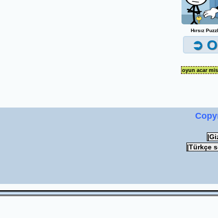
Hırsız Puzz
➲ O
oyun acar mis
Copy
|Gi
|Türkçe 