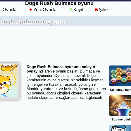
Doge Rush Bulmaca oyunu
yi Oyunlar
Yeni Oyunlar
Kayıt
Şifre
Rush Bulmaca oyunu
Doge Rush Bulmaca oyununu anlayın
oynayın:
Farenle oyunu başlat. Bulmaca ve
çizim oyunudur. Oyuncular, sevimli Doge
karakterinin evine güvenli bir şekilde ulaşması
için engel ve tuzakları aşacak yollar çizer.
Mantık, yaratıcılık ve hızlı düşünme gerektiren
Kış temalı bu
bu oyunda, doğru çizgileri çizerek karakterin
hedefe ulaşmasını sağlamalısınız. Eğlenceli
ve zeka geliştirici bir deneyim sunar.
Arkadaşlarınızı davet etmeyi unutmayın.
OyunEs iyi oyunlar diler..
Kategori:
Zeka Oyunları
Hit:
170
Satranç düel