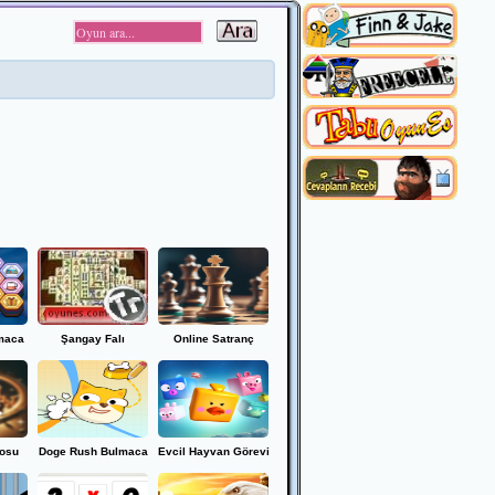
lmaca
Şangay Falı
Online Satranç
losu
Doge Rush Bulmaca
Evcil Hayvan Görevi