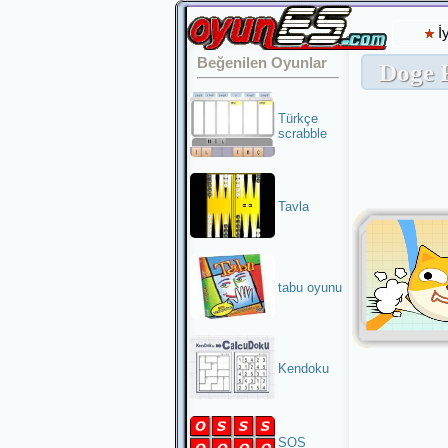
İ
Beğenilen Oyunlar
Doge 
Türkçe
scrabble
Tavla
tabu oyunu
Kendoku
SOS